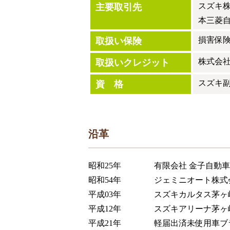
スズキ
主要取引先
本三菱自
損害保
取扱い保険
株式会
取扱いクレジット
スズキ
資 格
沿革
昭和25年
有限会社 金子自動車
昭和54年
ジェミニオート株式
平成03年
スズキカルタス茅ヶ
平成12年
スズキアリーナ茅ヶ
平成21年
軽届出済未使用車ブラ