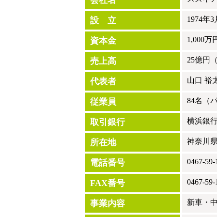
会社名
1974年
設 立
1,000万
資本金
25億円
売上高
山口 裕
代表者
84名（
従業員
横浜銀
取引銀行
神奈川県
所在地
0467-59-
電話番号
0467-59-
FAX番号
新車・
事業内容