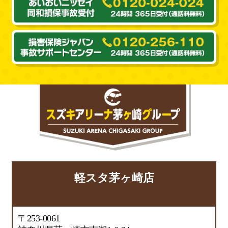
軽スタ茅ヶ崎店
〒253-0061