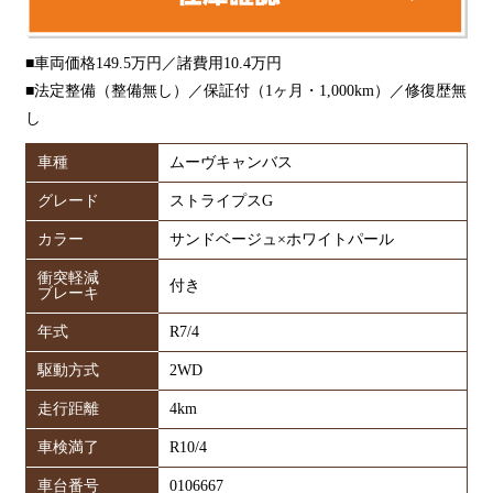
■車両価格149.5万円／諸費用10.4万円
■法定整備（整備無し）／保証付（1ヶ月・1,000km）／修復歴無
し
車種
ムーヴキャンバス
グレード
ストライプスG
カラー
サンドベージュ×ホワイトパール
衝突軽減
付き
ブレーキ
年式
R7/4
駆動方式
2WD
走行距離
4km
車検満了
R10/4
車台番号
0106667