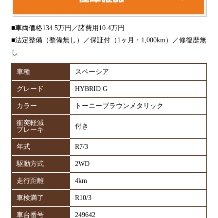
■車両価格134.5万円／諸費用10.4万円
■法定整備（整備無し）／保証付（1ヶ月・1,000km）／修復歴無
し
車種
スペーシア
グレード
HYBRID G
カラー
トーニーブラウンメタリック
衝突軽減
付き
ブレーキ
年式
R7/3
駆動方式
2WD
走行距離
4km
車検満了
R10/3
車台番号
249642